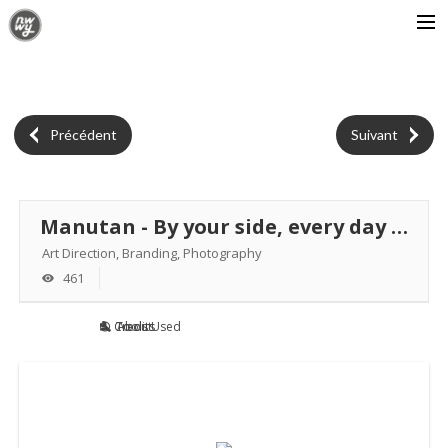
L’AGENCE
ATELIERS
Précédent
Suivant
PERSONNALITÉS
CONTACT
Manutan - By your side, every day - Brand design
Art Direction, Branding, Photography
461
Credits
Tools Used
About