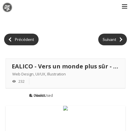
L’AGENCE
ATELIERS
Précédent
Suivant
PERSONNALITÉS
CONTACT
EALICO - Vers un monde plus sûr - Brand design - Web
Web Design, UI/UX, Illustration
232
Credits
Tools Used
About